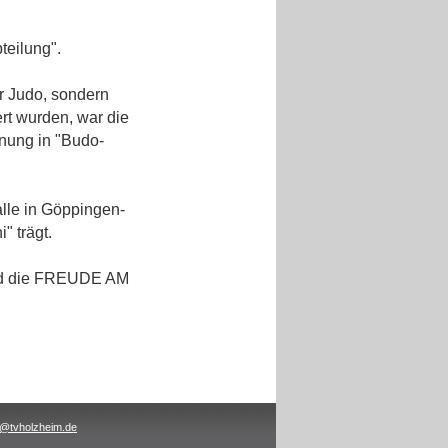
teilung".
r Judo, sondern
ert wurden, war die
nung in "Budo-
lle in Göppingen-
" trägt.
d die FREUDE AM
fo@tvholzheim.de