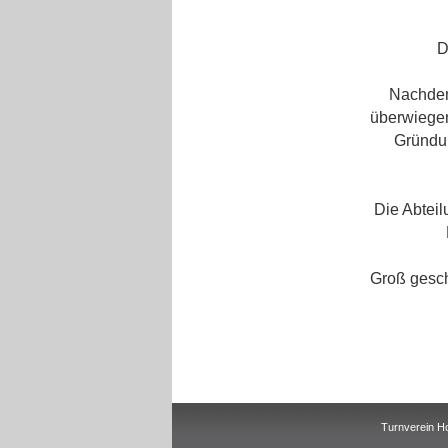
D
Nachdem
überwiegend
Gründun
Die Abteil
Groß gesc
Turnverein Ho