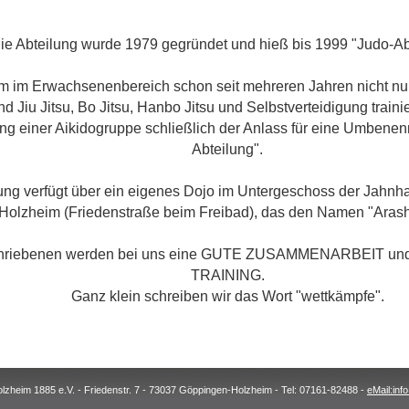
ie Abteilung wurde 1979 gegründet und hieß bis 1999 "Judo-Ab
 im Erwachsenenbereich schon seit mehreren Jahren nicht nu
 Jiu Jitsu, Bo Jitsu, Hanbo Jitsu und Selbstverteidigung traini
g einer Aikidogruppe schließlich der Anlass für eine Umbenen
Abteilung".
ung verfügt über ein eigenes Dojo im Untergeschoss der Jahnha
Holzheim (Friedenstraße beim Freibad), das den Namen "Arashi
hriebenen werden bei uns eine GUTE ZUSAMMENARBEIT un
TRAINING.
Ganz klein schreiben wir das Wort "wettkämpfe".
lzheim 1885 e.V. - Friedenstr. 7 - 73037 Göppingen-Holzheim - Tel: 07161-82488 -
eMail:in