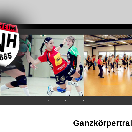
Der Verein
Gymnastik | Freizeitsport
Handball
Ganzkörpertra