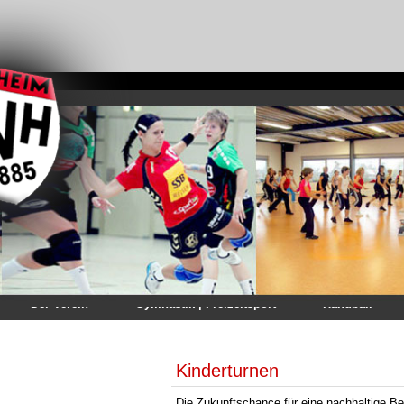
Der Verein
Gymnastik | Freizeitsport
Handball
Kinderturnen
Die Zukunftschance für eine nachhaltige B