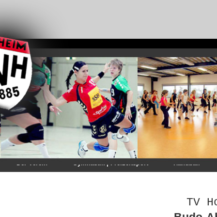
Der Verein
Gymnastik | Freizeitsport
Handball
TV H