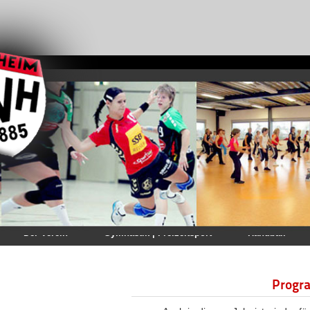
Der Verein
Gymnastik | Freizeitsport
Handball
Progra