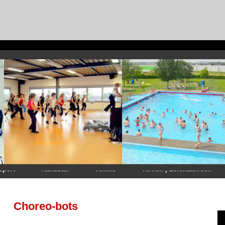
sport
Handball
Tennis
Turnen | Leichtathletik
Choreo-bots